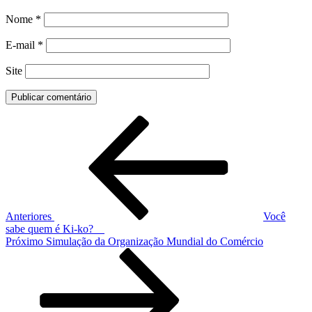
Nome
*
E-mail
*
Site
NAVEGAÇÃO
Post
DE
anterior
POST
Anteriores
Você
sabe quem é Ki-ko?
Próximo
Próximo
Simulação da Organização Mundial do Comércio
post