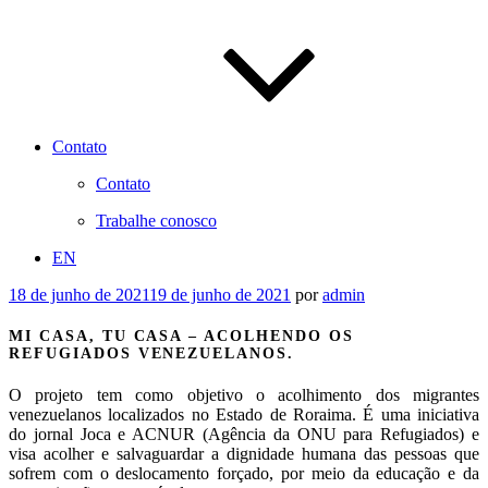
Contato
Contato
Trabalhe conosco
EN
Publicado
18 de junho de 2021
19 de junho de 2021
por
admin
em
MI CASA, TU CASA – ACOLHENDO OS
REFUGIADOS VENEZUELANOS.
O projeto tem como objetivo o acolhimento dos migrantes
venezuelanos localizados no Estado de Roraima. É uma iniciativa
do jornal Joca e ACNUR (Agência da ONU para Refugiados) e
visa acolher e salvaguardar a dignidade humana das pessoas que
sofrem com o deslocamento forçado, por meio da educação e da