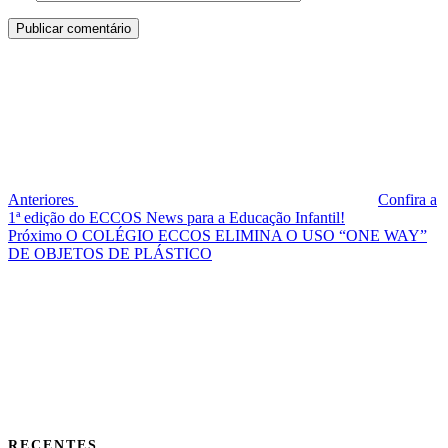
NAVEGAÇÃO
Post
DE
anterior
POST
Anteriores
Confira a
1ª edição do ECCOS News para a Educação Infantil!
Próximo
Próximo
O COLÉGIO ECCOS ELIMINA O USO “ONE WAY”
post
DE OBJETOS DE PLÁSTICO
RECENTES